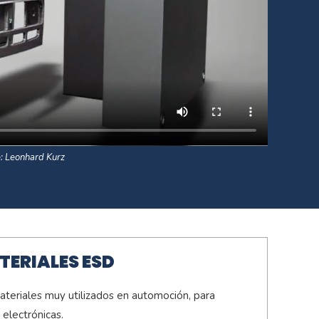
e:
Leonhard Kurz
TERIALES ESD
teriales muy utilizados en automoción, para
 electrónicas.