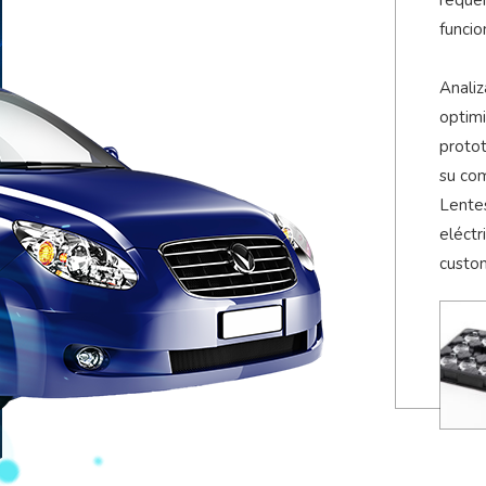
funcio
Anali
optimi
protot
su com
Lente
eléctr
custo