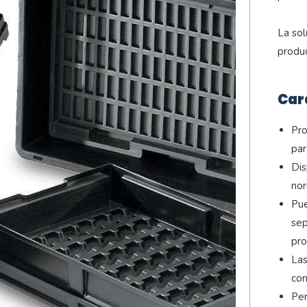
La sol
produc
Car
Pro
par
Dis
nor
Pue
sep
pro
Las
con
Per