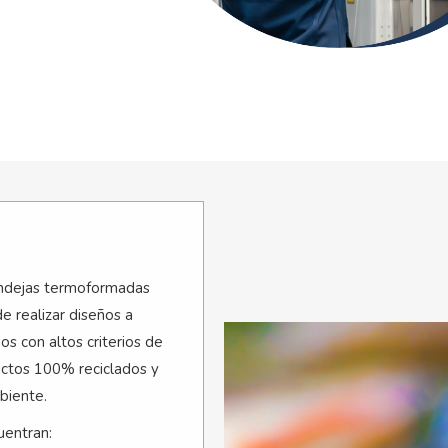
andejas termoformadas
de realizar diseños a
os con altos criterios de
uctos 100% reciclados y
biente.
uentran: