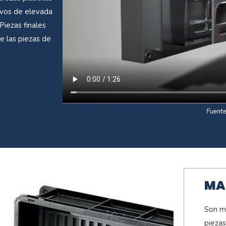
ivos de elevada
Piezas finales
de las piezas de
Fuent
MA
Son ma
piezas