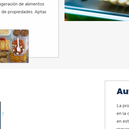
igeración de alimentos
to de propiedades. Aptas
Au
La pro
en la 
en est
requer