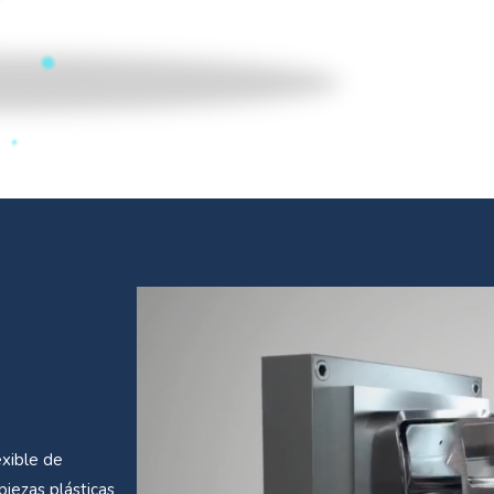
xible de
iezas plásticas