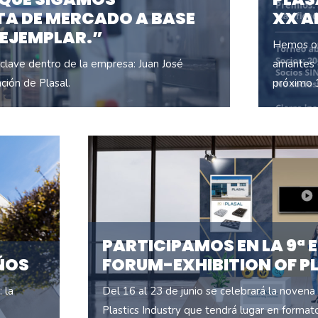
A DE MERCADO A BASE
XX A
 EJEMPLAR.”
Hemos or
clave dentro de la empresa: Juan José
amantes d
ación de Plasal.
próximo 1
PARTICIPAMOS EN LA 9ª 
AÑOS
FORUM-EXHIBITION OF P
 la
Del 16 al 23 de junio se celebrará la novena 
Plastics Industry que tendrá lugar en formato