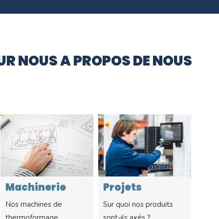
SUR NOUS
A PROPOS DE NOUS
Projets
Processus
I
Sur quoi nos produits
Notre processus de
No
sont-ils axés ?
fabrication.
me