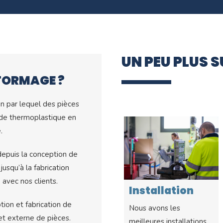
UN PEU PLUS 
FORMAGE ?
n par lequel des pièces
 de thermoplastique en
.
epuis la conception de
jusqu’à la fabrication
 avec nos clients.
Installation
Machinerie
ion et fabrication de
de
Nous avons les
Nos machines de
et externe de pièces.
meilleures installations.
thermoformage.