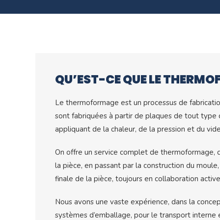
QU’EST-CE QUE LE THERMO
Le thermoformage est un processus de fabricatio
sont fabriquées à partir de plaques de tout type
appliquant de la chaleur, de la pression et du vide
On offre un service complet de thermoformage, d
la pièce, en passant par la construction du moule, 
finale de la pièce, toujours en collaboration active
nerie
Projets
Processus
Nous avons une vaste expérience, dans la concept
nes de
Sur quoi nos produits
Notre processus 
systèmes d’emballage, pour le transport interne 
mage.
sont-ils axés ?
fabrication.